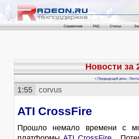
Справочник
FAQ
Статьи
За
Новости за 2
< Предыдущий день
|
Лента
1:55
corvus
ATI CrossFire
Прошло немало времени с мом
платформы
ATI CrossFire
. Пот