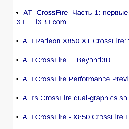
•
ATI CrossFire. Часть 1: перв
XT ... iXBT.com
•
ATI Radeon X850 XT CrossFire:
•
ATI CrossFire ... Beyond3D
•
ATI CrossFire Performance Previ
•
ATI's CrossFire dual-graphics sol
•
ATI CrossFire - X850 CrossFire E