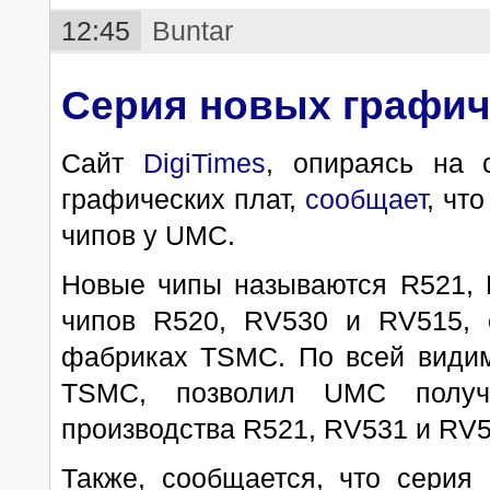
12:45
Buntar
Серия новых графиче
Сайт
DigiTimes
, опираясь на 
графических плат,
сообщает
, чт
чипов у UMC.
Новые чипы называются R521, 
чипов R520, RV530 и RV515, 
фабриках TSMC. По всей видим
TSMC, позволил UMC получи
производства R521, RV531 и RV51
Также, сообщается, что серия