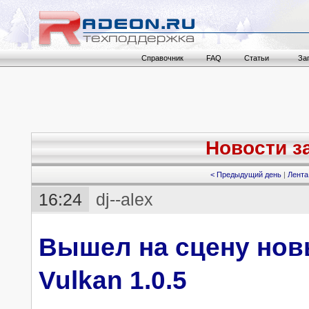
Справочник
FAQ
Статьи
За
Новости за
< Предыдущий день
|
Лента
16:24
dj--alex
Вышел на сцену нов
Vulkan 1.0.5