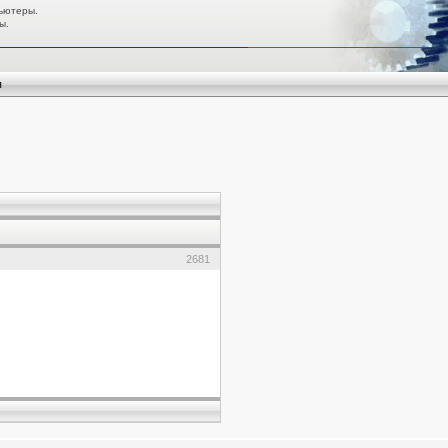
ьютеры.
ы.
я
2681