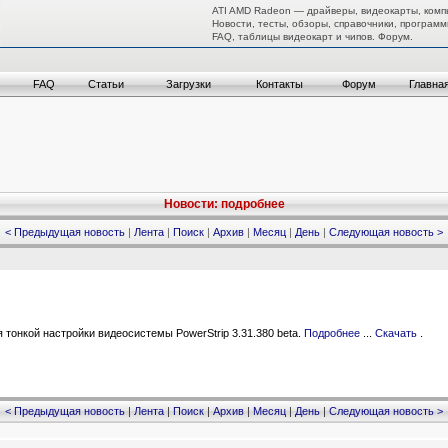
ATI AMD Radeon — драйверы, видеокарты, комп
Новости, тесты, обзоры, справочники, программ
FAQ, таблицы видеокарт и чипов. Форум.
FAQ
Статьи
Загрузки
Контакты
Форум
Главна
Новости: подробнее
< Предыдущая новость
|
Лента
|
Поиск
|
Архив
|
Месяц
|
День
|
Следующая новость >
тонкой настройки видеосистемы PowerStrip 3.31.380 beta.
Подробнее
...
Скачать
.
< Предыдущая новость
|
Лента
|
Поиск
|
Архив
|
Месяц
|
День
|
Следующая новость >