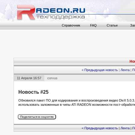
Справочник
FAQ
Статьи
За
Но
< Предыдущая новость
|
Лента
|
П
11 Апреля 16:57
corvus
Новость #25
Обновился пакет ПО для кодирования и воспроизведения видео DivX 5.0.3
использовать заложенные в чипы ATI RADEON возможности пост-обработк
< Предыдущая новость
|
Лента
|
П