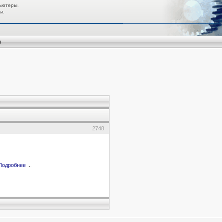
ьютеры.
ы.
я
2748
Подробнее
...