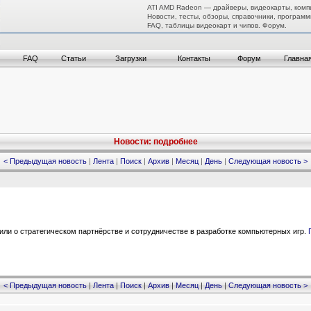
ATI AMD Radeon — драйверы, видеокарты, комп
Новости, тесты, обзоры, справочники, программ
FAQ, таблицы видеокарт и чипов. Форум.
FAQ
Статьи
Загрузки
Контакты
Форум
Главна
Новости: подробнее
< Предыдущая новость
|
Лента
|
Поиск
|
Архив
|
Месяц
|
День
|
Следующая новость >
или о стратегическом партнёрстве и сотрудничестве в разработке компьютерных игр.
< Предыдущая новость
|
Лента
|
Поиск
|
Архив
|
Месяц
|
День
|
Следующая новость >