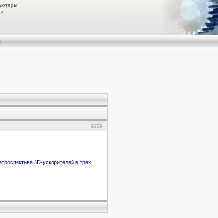
ьютеры.
ы.
я
2659
етроспектива 3D-ускорителей в трех