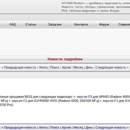
ATI AMD Radeon — драйверы, видеокарты, комп
Новости, тесты, обзоры, справочники, программ
FAQ, таблицы видеокарт и чипов. Форум.
FAQ
Статьи
Загрузки
Контакты
Форум
Главна
Новости: подробнее
< Предыдущая новость
|
Лента
|
Поиск
|
Архив
|
Месяц
|
День
|
Следующая новость >
нные прошивки BIOS для следующих видеокарт: •
версия F5
для AP64D (Radeon 8500
0 МГц) •
версия F2
для GV-R9200 VIVO (Radeon 9200, 250/200 МГц) •
версия F1
для GV
700 Pro)
< Предыдущая новость
|
Лента
|
Поиск
|
Архив
|
Месяц
|
День
|
Следующая новость >