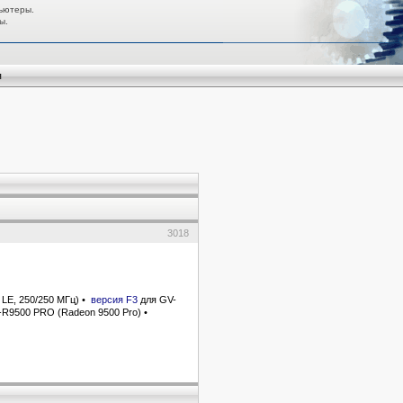
ьютеры.
ы.
я
3018
 LE, 250/250 МГц) •
версия F3
для GV-
-R9500 PRO (Radeon 9500 Pro) •