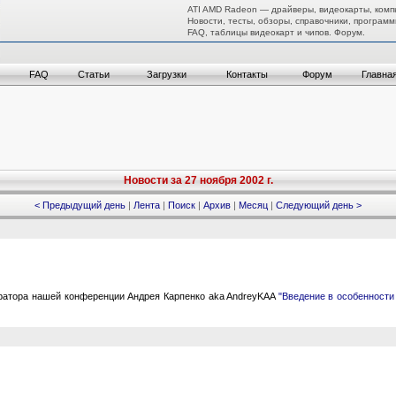
ATI AMD Radeon — драйверы, видеокарты, комп
Новости, тесты, обзоры, справочники, программ
FAQ, таблицы видеокарт и чипов. Форум.
FAQ
Статьи
Загрузки
Контакты
Форум
Главна
Новости за 27 ноября 2002 г.
< Предыдущий день
|
Лента
|
Поиск
|
Архив
|
Месяц
|
Следующий день >
ратора нашей конференции Андрея Карпенко aka AndreyKAA
"Введение в особенност