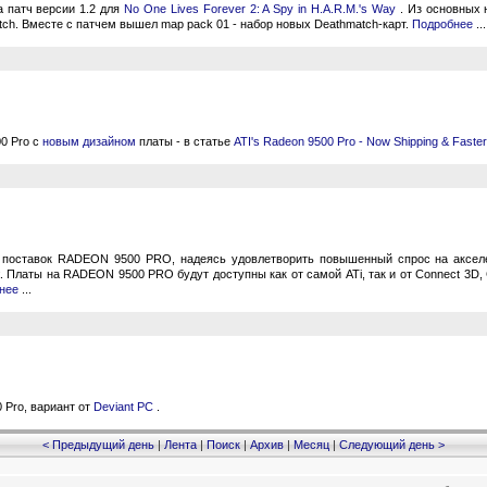
 патч версии 1.2 для
No One Lives Forever 2: A Spy in H.A.R.M.'s Way
. Из основных 
ch. Вместе с патчем вышел map pack 01 - набор новых Deathmatch-карт.
Подробнее
...
0 Pro с
новым дизайном
платы - в статье
ATI's Radeon 9500 Pro - Now Shipping & Faste
е поставок RADEON 9500 PRO, надеясь удовлетворить повышенный спрос на аксел
 Платы на RADEON 9500 PRO будут доступны как от самой ATi, так и от Сonnect 3D, CP
бнее
...
 Pro, вариант от
Deviant PC
.
< Предыдущий день
|
Лента
|
Поиск
|
Архив
|
Месяц
|
Следующий день >