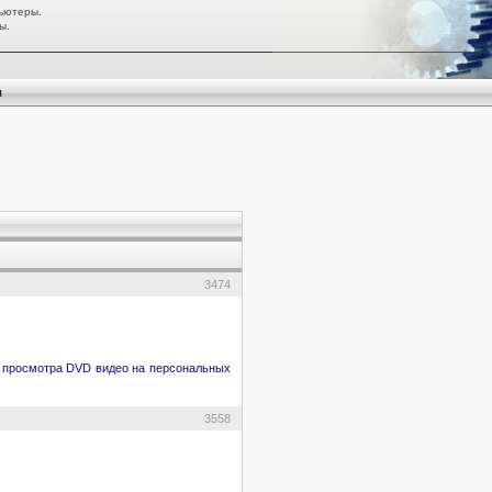
ьютеры.
ы.
я
3474
и просмотра DVD видео на персональных
3558