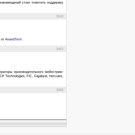
нововведений стоит отметить поддержку
3543
r
от
AnandTech
.
3403
ераторы производительного мейнстрим-
 Technologies, FIC, Gigabyte, Hercules,
3358