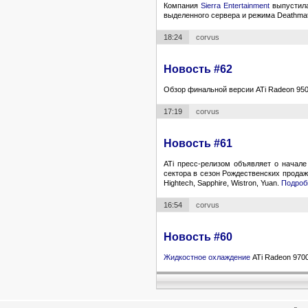
Компания
Sierra Entertainment
выпустила
выделенного сервера и режима Deathmat
18:24
corvus
Новость #62
Обзор финальной версии ATi Radeon 950
17:19
corvus
Новость #61
ATi пресс-релизом объявляет о начал
сектора в сезон Рождественских продаж.
Hightech, Sapphire, Wistron, Yuan.
Подро
16:54
corvus
Новость #60
Жидкостное охлаждение
ATi Radeon 9700