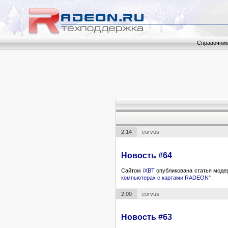
Справочник
2:14
corvus
Новость #64
Сайтом
iXBT
опубликована статья моде
компьютерах с картами RADEON"
.
2:09
corvus
Новость #63