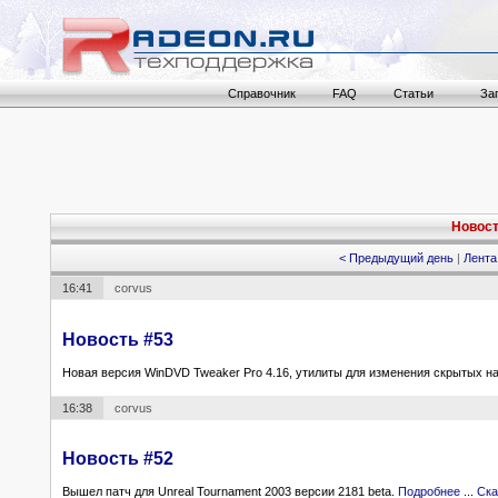
Справочник
FAQ
Статьи
За
Новости
< Предыдущий день
|
Лента
16:41
corvus
Новость #53
Новая версия WinDVD Tweaker Pro 4.16, утилиты для изменения скрытых 
16:38
corvus
Новость #52
Вышел патч для Unreal Tournament 2003 версии 2181 beta.
Подробнее
...
Ск