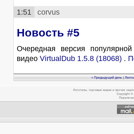
1:51
corvus
Новость #5
Очередная версия популярной
видео
VirtualDub 1.5.8 (18068)
.
П
< Предыдущий день
|
Лента
Логотипы, торговые марки и прочие зар
Copyright ©
Перепеча