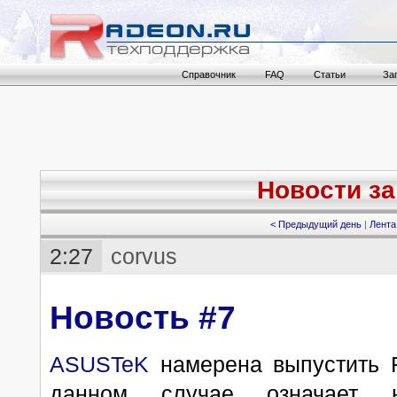
Справочник
FAQ
Статьи
За
Новости за 
< Предыдущий день
|
Лента
2:27
corvus
Новость #7
ASUSTeK
намерена выпустить 
данном случае означает н