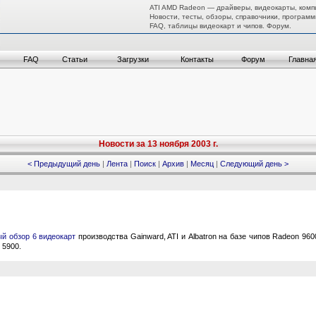
ATI AMD Radeon — драйверы, видеокарты, комп
Новости, тесты, обзоры, справочники, программ
FAQ, таблицы видеокарт и чипов. Форум.
FAQ
Статьи
Загрузки
Контакты
Форум
Главна
Новости за 13 ноября 2003 г.
< Предыдущий день
|
Лента
|
Поиск
|
Архив
|
Месяц
|
Следующий день >
ый обзор 6 видеокарт
производства Gainward, ATI и Albatron на базе чипов Radeon 96
 5900.