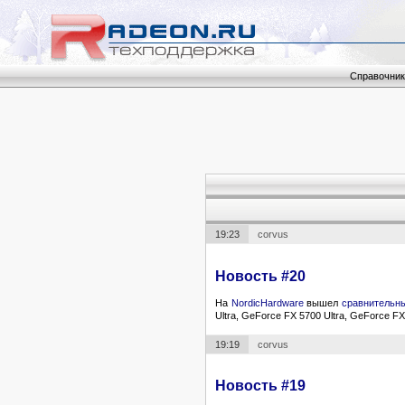
Справочник
19:23
corvus
Новость #20
На
NordicHardware
вышел
сравнительн
Ultra, GeForce FX 5700 Ultra, GeForce FX
19:19
corvus
Новость #19