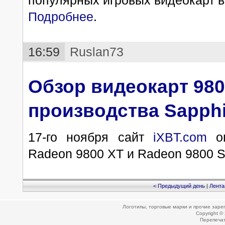
популярных игровых видеокарт 
Подробнее
.
16:59
Ruslan73
Обзор видеокарт 980
производства Sapphir
17-го ноября сайт
iXBT.com
о
Radeon 9800 XT и Radeon 9800 S
< Предыдущий день
|
Лента
Логотипы, торговые марки и прочие зар
Copyright ©
Перепеча