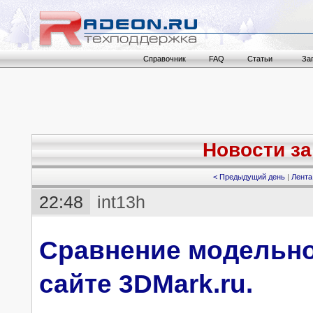
Справочник
FAQ
Статьи
За
Новости за 
< Предыдущий день
|
Лента
22:48
int13h
Cравнение модельног
сайте 3DMark.ru.