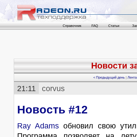
Справочник
FAQ
Статьи
За
Новости за
< Предыдущий день
|
Лента
21:11
corvus
Новость #12
Ray Adams
обновил свою ути
Программа позволяет на лету