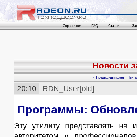
Справочник
FAQ
Статьи
За
Новости за
< Предыдущий день
|
Лента
20:10
RDN_User[old]
Программы: Обновле
Эту утилиту представлять не 
авторитетом у профессионало