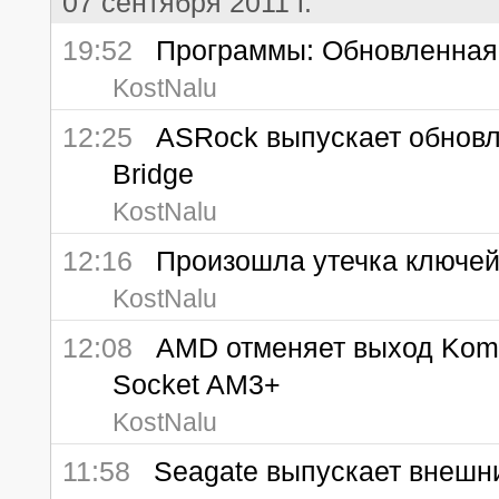
07 сентября 2011 г.
19:52
Программы: Обновленная ве
KostNalu
12:25
ASRock выпускает обновле
Bridge
KostNalu
12:16
Произошла утечка ключей д
KostNalu
12:08
AMD отменяет выход Komod
Socket AM3+
KostNalu
11:58
Seagate выпускает внешний