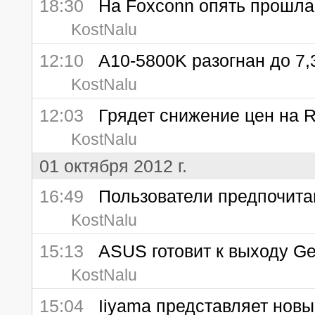
18:30
На Foxconn опять прошла 
KostNalu
12:10
A10-5800K разогнан до 7,
KostNalu
12:03
Грядет снижение цен на R
KostNalu
01 октября 2012 г.
16:49
Пользователи предпочитаю
KostNalu
15:13
ASUS готовит к выходу GeF
KostNalu
15:04
Iiyama представляет новые