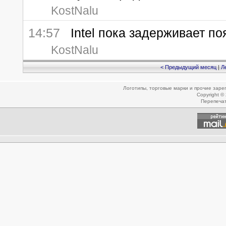
KostNalu
14:57
Intel пока задерживает поя
KostNalu
< Предыдущий месяц
|
Л
Логотипы, торговые марки и прочие зар
Copyright ©
Перепеча