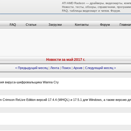
ATI AMD Radeon — драйверы, видеокарты, комп
Новости, тесты, обзоры, справочники, программ
FAQ, таблицы видеокарт и чипов. Форум.
FAQ
Статьи
Загрузки
Контакты
Форум
Главна
Новости за май 2017 г.
< Предыдущий месяц
|
Лента
|
Поиск
|
Архив
|
Следующий месяц >
ия вируса-шифровальщика Wanna Cry
imson ReLive Edition версий 17.4.4 (WHQL) и 17.5.1 для Windows, а также версию дл