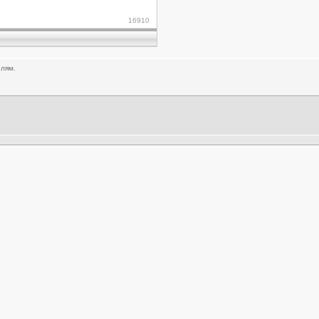
16910
елям.