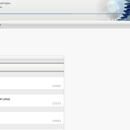
ьютеры.
ы.
я
20085
я Linux
22033
19583