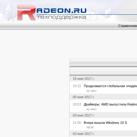
Справочник
16 мая 2017 г.
19:22
Продолжается глобальная эпидем
dj--alex
05 мая 2017 г.
20:53
Драйверы: AMD выпустила Radeon Cr
dj--alex
03 мая 2017 г.
21:56
Вчера вышла Windows 10 S
NEW
02 мая 2017 г.