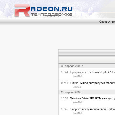
Справочник
30 апреля 2009 г.
10:44
Программы: TechPowerUp! GPU-Z 0
KostNalu
08:41
Linux: Вышел дистрибутив Mandriva
DjSpike
29 апреля 2009 г.
10:53
Windows Vista SP2 RTM уже дост
KostNalu
10:45
Sapphire представила свой Radeo
KostNalu