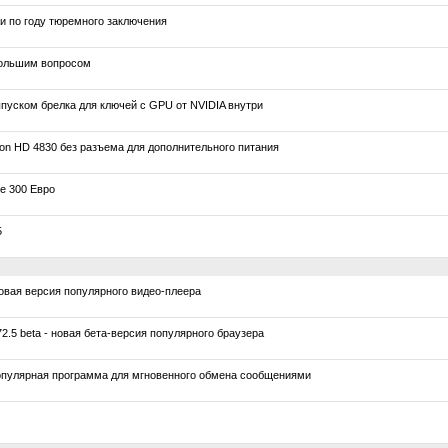
и по году тюремного заключения
ольшим вопросом
уском брелка для ключей с GPU от NVIDIA внутри
n HD 4830 без разъема для дополнительного питания
е 300 Евро
5
овая версия популярного видео-плеера
.5 beta - новая бета-версия популярного браузера
популярная программа для мгновенного обмена сообщениями