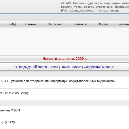
ATI AMD Radeon — драйверы, видеокарты, комп
Новости, тесты, обзоры, справочники, программ
FAQ, таблицы видеокарт и чипов. Форум.
FAQ
Статьи
Загрузки
Контакты
Форум
Главна
Новости за апрель 2009 г.
< Предыдущий месяц
|
Лента
|
Поиск
|
Архив
|
Следующий месяц >
.3.4 - утилита для отображения информации об установленных видеокартах
 Linux 2009 Spring
упен на MSDN
n HD 4770