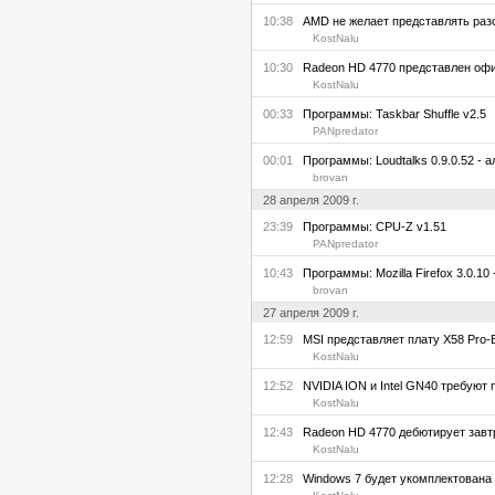
10:38
AMD не желает представлять раз
KostNalu
10:30
Radeon HD 4770 представлен оф
KostNalu
00:33
Программы: Taskbar Shuffle v2.5
PANpredator
00:01
Программы: Loudtalks 0.9.0.52 - а
brovan
28 апреля 2009 г.
23:39
Программы: CPU-Z v1.51
PANpredator
10:43
Программы: Mozilla Firefox 3.0.10
brovan
27 апреля 2009 г.
12:59
MSI представляет плату X58 Pro-
KostNalu
12:52
NVIDIA ION и Intel GN40 требуют 
KostNalu
12:43
Radeon HD 4770 дебютирует завт
KostNalu
12:28
Windows 7 будет укомплектована 