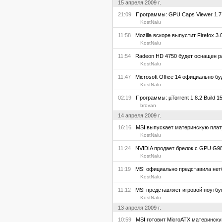
15 апреля 2009 г.
21:09
Программы: GPU Caps Viewer 1.7.
KostNalu
11:58
Mozilla вскоре выпустит Firefox 3.0.
KostNalu
11:54
Radeon HD 4750 будет оснащен ра
KostNalu
11:47
Microsoft Office 14 официально бу
KostNalu
02:19
Программы: µTorrent 1.8.2 Build 15
brovan
14 апреля 2009 г.
16:16
MSI выпускает материнскую плату 
KostNalu
11:24
NVIDIA продает брелок с GPU G9
KostNalu
11:19
MSI официально представила нетб
KostNalu
11:12
MSI представляет игровой ноутбу
KostNalu
13 апреля 2009 г.
10:59
MSI готовит MicroATX материнскую 