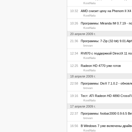
KostNalu
10:32
AMD снизит цену на Phenom II X4
KostNalu
10:26
Программы: Miranda IM 0.7.19 - 
KostNalu
20 апреля 2009 г.
21:36
Программы: 7-Zip (32-bit) 9.01 Al
brovan
12:34
RV870 с поддержкой DirectX 11 по
KostNalu
12:25
Radeon HD 4770 уже готов
KostNalu
18 апреля 2009 г.
22:58
Программы: DivX 7.1.0.2 - обновл
brovan
19:16
Тест: ATI Radeon HD 4890 CrossFi
KostNalu
17 апреля 2009 г.
22:37
Программы: foobar2000 0.9.6.5 Be
brovan
16:56
В Windows 7 уже включены драйве
KostNalu