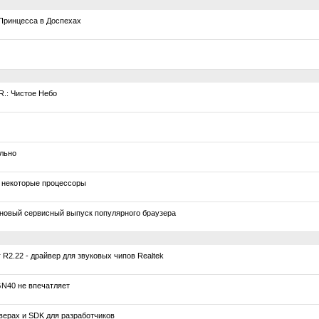
 Принцесса в Доспехах
R.: Чистое Небо
ально
 некоторые процессоры
- новый сервисный выпуск популярного браузера
 R2.22 - драйвер для звуковых чипов Realtek
GN40 не впечатляет
ерах и SDK для разработчиков