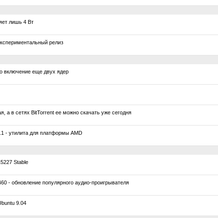
ет лишь 4 Вт
экспериментальный релиз
о включение еще двух ядер
 а в сетях BitTorrent ее можно скачать уже сегодня
1 - утилита для платформы AMD
5227 Stable
60 - обновление популярного аудио-проигрывателя
buntu 9.04