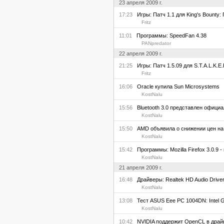
23 апреля 2009 г.
17:23
Игры: Патч 1.1 для King's Bounty:
Fritz
11:01
Программы: SpeedFan 4.38
PANpredator
22 апреля 2009 г.
21:25
Игры: Патч 1.5.09 для S.T.A.L.K.E.
Fritz
16:06
Oracle купила Sun Microsystems
KostNalu
15:56
Bluetooth 3.0 представлен офици
KostNalu
15:50
AMD объявила о снижении цен на
KostNalu
15:42
Программы: Mozilla Firefox 3.0.9 
KostNalu
21 апреля 2009 г.
16:48
Драйверы: Realtek HD Audio Driver
KostNalu
13:08
Тест ASUS Eee PC 1004DN: Intel 
KostNalu
10:42
NVIDIA поддержит OpenCL в драйв