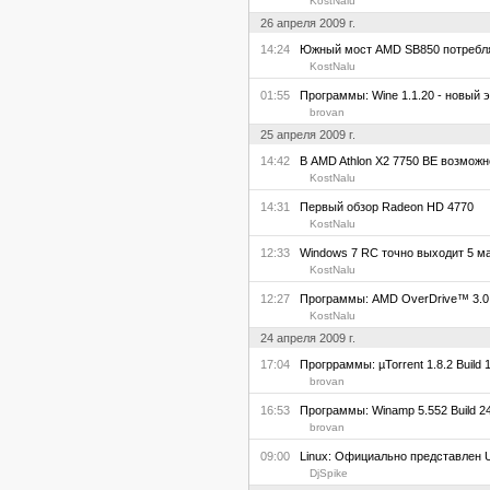
KostNalu
26 апреля 2009 г.
14:24
Южный мост AMD SB850 потребля
KostNalu
01:55
Программы: Wine 1.1.20 - новый 
brovan
25 апреля 2009 г.
14:42
В AMD Athlon X2 7750 BE возможн
KostNalu
14:31
Первый обзор Radeon HD 4770
KostNalu
12:33
Windows 7 RC точно выходит 5 мая,
KostNalu
12:27
Программы: AMD OverDrive™ 3.0.
KostNalu
24 апреля 2009 г.
17:04
Прогрраммы: µTorrent 1.8.2 Build 1
brovan
16:53
Программы: Winamp 5.552 Build 24
brovan
09:00
Linux: Официально представлен U
DjSpike