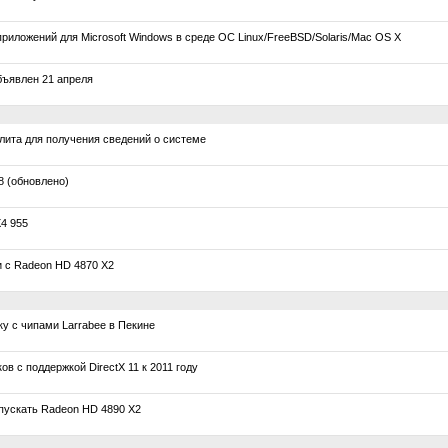
риложений для Microsoft Windows в среде ОС Linux/FreeBSD/Solaris/Mac OS X
бъявлен 21 апреля
ита для получения сведений о системе
8 (обновлено)
4 955
 с Radeon HD 4870 X2
у с чипами Larrabee в Пекине
 с поддержкой DirectX 11 к 2011 году
ускать Radeon HD 4890 X2