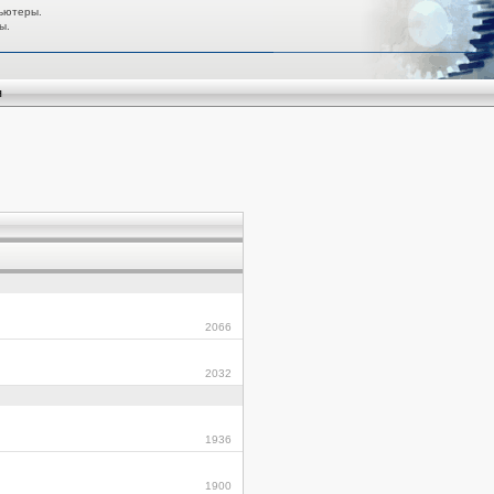
ьютеры.
ы.
я
2066
2032
1936
1900