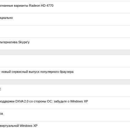
огнанные варианты Radeon HD 4770
ициально
льтернатива Skype'у
 - новый сервисный выпуск популярного браузера
E
поддержки DXVA 2.0 со стороны ОС: забудьте о Windows XP
ра
виртуальной Windows XP