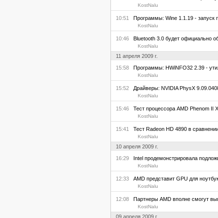
KostNalu
10:51
Программы: Wine 1.1.19 - запуск п
KostNalu
10:46
Bluetooth 3.0 будет официально о
KostNalu
11 апреля 2009 г.
15:58
Программы: HWiNFO32 2.39 - утил
KostNalu
15:52
Драйверы: NVIDIA PhysX 9.09.040
KostNalu
15:46
Тест процессора AMD Phenom II X
KostNalu
15:41
Тест Radeon HD 4890 в сравнении
KostNalu
10 апреля 2009 г.
16:29
Intel продемонстрировала подложк
KostNalu
12:33
AMD представит GPU для ноутбуков
KostNalu
12:08
Партнеры AMD вполне смогут вып
KostNalu
09 апреля 2009 г.