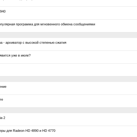
 940
популярная программа для мгновенного обмена сообщениями
pha - архиватор с высокой степенью сжатия
явится уже в июле?
ение
re
ta 2
ры для Radeon HD 4890 и HD 4770