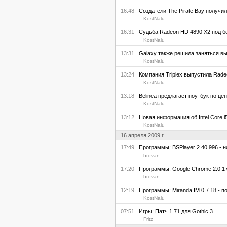
16:48
Создатели The Pirate Bay получил
KostNalu
16:31
Судьба Radeon HD 4890 X2 под б
KostNalu
13:31
Galaxy также решила заняться вып
KostNalu
13:24
Компания Triplex выпустила Radeo
KostNalu
13:18
Belinea предлагает ноутбук по цен
KostNalu
13:12
Новая информация об Intel Core i
KostNalu
16 апреля 2009 г.
17:49
Программы: BSPlayer 2.40.996 - н
brovan
17:20
Программы: Google Chrome 2.0.172
brovan
12:19
Программы: Miranda IM 0.7.18 - 
KostNalu
07:51
Игры: Патч 1.71 для Gothic 3
Fritz