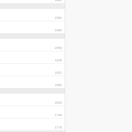
3960
2384
2494
2059
1628
1922
1982
2055
1746
1778