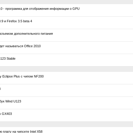
0 - программа для отображения информации о GPU
9 и Firefox 3.5 beta 4
зъемом дополнительного питания
дет называться Office 2010
123 Stable
Eclipse Plus с чипом NF200
8
ук Wind U123
к GX403
плату на чипсете Intel X58