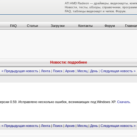
ATI AMD Radeon — драйверы, видеокарты, комп
Новости, тесты, обзоры, справочники, программ
FAQ, таблицы видеокарт и чипов. Форум.
FAQ
Статьи
Загрузки
Контакты
Форум
Главна
Новости: подробнее
< Предыдущая новость
|
Лента
|
Поиск
|
Архив
|
Месяц
|
День
|
Следующая новость >
ерсии 0.59. Исправлено несколько ошибок, возникающих под Windows XP.
Скачать
.
< Предыдущая новость
|
Лента
|
Поиск
|
Архив
|
Месяц
|
День
|
Следующая новость >