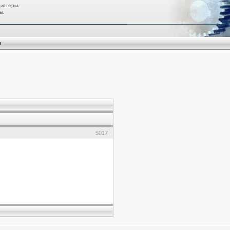
ьютеры.
ы.
я
5017