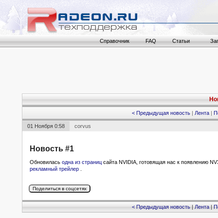
Справочник
FAQ
Статьи
За
Но
< Предыдущая новость
|
Лента
|
П
01 Ноября 0:58
corvus
Новость #1
Обновилась
одна из страниц
сайта NVIDIA, готовящая нас к появлению NV
рекламный трейлер
.
< Предыдущая новость
|
Лента
|
П