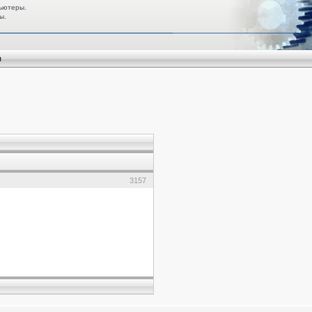
ьютеры.
ы.
я
3157