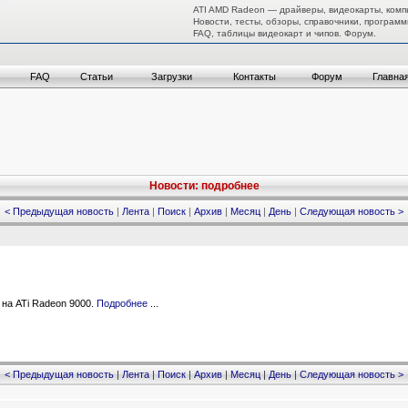
ATI AMD Radeon — драйверы, видеокарты, комп
Новости, тесты, обзоры, справочники, программ
FAQ, таблицы видеокарт и чипов. Форум.
FAQ
Статьи
Загрузки
Контакты
Форум
Главна
Новости: подробнее
< Предыдущая новость
|
Лента
|
Поиск
|
Архив
|
Месяц
|
День
|
Следующая новость >
на ATi Radeon 9000.
Подробнее
...
< Предыдущая новость
|
Лента
|
Поиск
|
Архив
|
Месяц
|
День
|
Следующая новость >