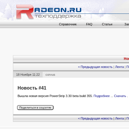
Справочник
FAQ
Статьи
За
Но
< Предыдущая новость
|
Лента
|
П
18 Ноября 11:22
corvus
Новость #41
Вышла новая версия PowerStrip 3.30 beta build 355.
Подробнее
...
Скачать
.
< Предыдущая новость
|
Лента
|
П