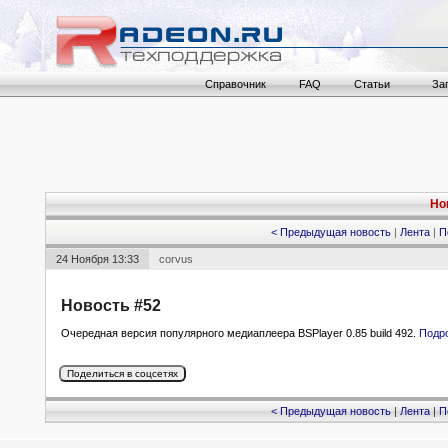
Справочник
FAQ
Статьи
За
Но
< Предыдущая новость
|
Лента
|
П
24 Ноября 13:33
corvus
Новость #52
Очередная версия популярного медиаплеера BSPlayer 0.85 build 492.
Подр
< Предыдущая новость
|
Лента
|
П