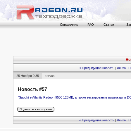
Справочник
FAQ
Статьи
За
Но
< Предыдущая новость
|
Лента
|
П
25 Ноября 0:35
corvus
Новость #57
"Sapphire Atlantis Radeon 9500 128MB, а также тестирование видеокарт в DO
< Предыдущая новость
|
Лента
|
П