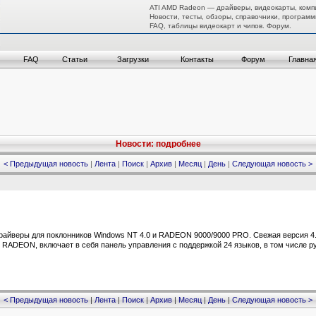
ATI AMD Radeon — драйверы, видеокарты, комп
Новости, тесты, обзоры, справочники, программ
FAQ, таблицы видеокарт и чипов. Форум.
FAQ
Статьи
Загрузки
Контакты
Форум
Главна
Новости: подробнее
< Предыдущая новость
|
Лента
|
Поиск
|
Архив
|
Месяц
|
День
|
Следующая новость >
айверы для поклонников Windows NT 4.0 и RADEON 9000/9000 PRO. Свежая версия 4.
и RADEON, включает в себя панель управления с поддержкой 24 языков, в том числе р
< Предыдущая новость
|
Лента
|
Поиск
|
Архив
|
Месяц
|
День
|
Следующая новость >