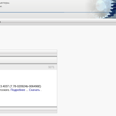
ьютеры.
ы.
я
3271
3.4037 (7.78-020924b-006496E)
усского.
Подробнее
...
Скачать
.