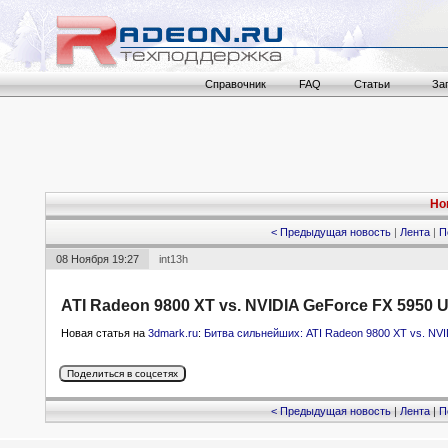
Справочник
FAQ
Статьи
За
Но
< Предыдущая новость
|
Лента
|
П
08 Ноября 19:27
int13h
ATI Radeon 9800 XT vs. NVIDIA GeForce FX 5950 Ul
Новая статья на
3dmark.ru
:
Битва сильнейших: ATI Radeon 9800 XT vs. NVI
< Предыдущая новость
|
Лента
|
П