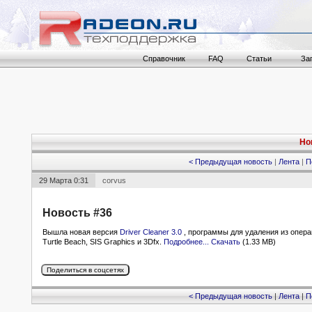
Справочник
FAQ
Статьи
За
Но
< Предыдущая новость
|
Лента
|
П
29 Марта 0:31
corvus
Новость #36
Вышла новая версия
Driver Cleaner 3.0
, программы для удаления из опер
Turtle Beach, SIS Graphics и 3Dfx.
Подробнее...
Скачать
(1.33 MB)
< Предыдущая новость
|
Лента
|
П