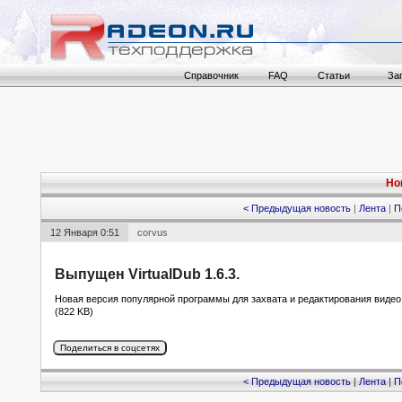
Справочник
FAQ
Статьи
За
Но
< Предыдущая новость
|
Лента
|
П
12 Января 0:51
corvus
Выпущен VirtualDub 1.6.3.
Новая версия популярной программы для захвата и редактирования виде
(822 KB)
< Предыдущая новость
|
Лента
|
П