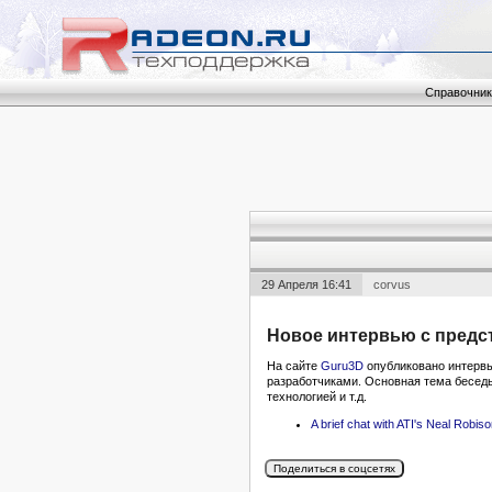
Справочник
29 Апреля 16:41
corvus
Новое интервью с предст
На сайте
Guru3D
опубликовано интервь
разработчиками. Основная тема беседы
технологией и т.д.
A brief chat with ATI's Neal Robis