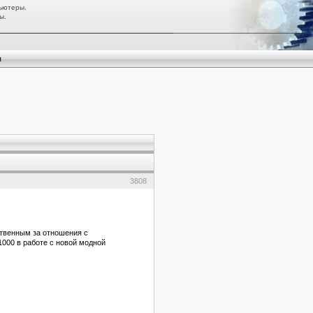
ьютеры.
ы.
я
3808
ственным за отношения с
000 в работе с новой модной