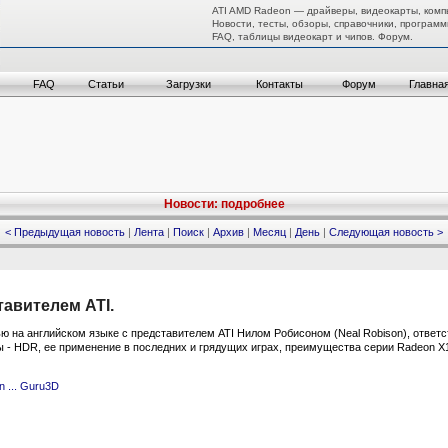
ATI AMD Radeon — драйверы, видеокарты, комп
Новости, тесты, обзоры, справочники, программ
FAQ, таблицы видеокарт и чипов. Форум.
FAQ
Статьи
Загрузки
Контакты
Форум
Главна
Новости: подробнее
< Предыдущая новость
|
Лента
|
Поиск
|
Архив
|
Месяц
|
День
|
Следующая новость >
авителем ATI.
ю на английском языке с представителем ATI Нилом Робисоном (Neal Robison), ответ
 - HDR, ее применение в последних и грядущих играх, преимущества серии Radeon X1
on ... Guru3D