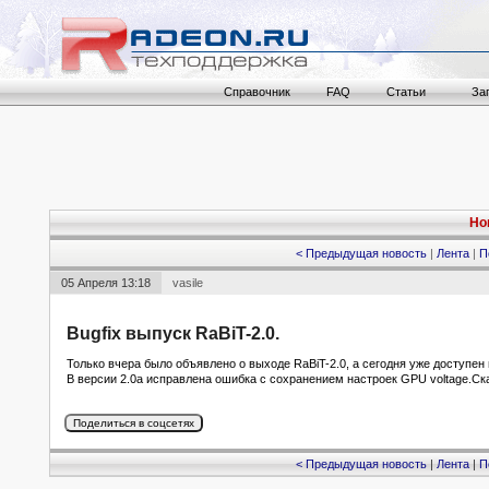
Справочник
FAQ
Статьи
За
Но
< Предыдущая новость
|
Лента
|
П
05 Апреля 13:18
vasile
Bugfix выпуск RaBiT-2.0.
Только вчера было объявлено о выходе RaBiT-2.0, а сегодня уже доступен 
В версии 2.0a исправлена ошибка с сохранением настроек GPU voltage.С
< Предыдущая новость
|
Лента
|
П