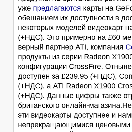
уже
предлагаются
карты на GeFo
обещанием их доступности в дос
некоторых моделей видеокарт н
(+НДС). Это примерно на £60 м
верный партнер ATI, компания
C
продукты из серии Radeon X1900
конфигурации CrossFire. Отнын
доступен за £239.95 (+НДС), Co
(+НДС), а ATI Radeon X1900 Cros
(+НДС). Данные цифры также о
британского онлайн-магазина.Н
эти видеокарты доступнее и нам
непрекращающимися ценовыми в