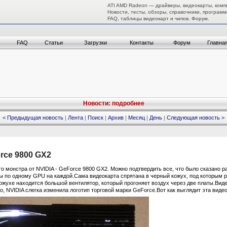
ATI AMD Radeon — драйверы, видеокарты, комп
Новости, тесты, обзоры, справочники, программ
FAQ, таблицы видеокарт и чипов. Форум.
FAQ
Статьи
Загрузки
Контакты
Форум
Главна
Новости: подробнее
< Предыдущая новость
|
Лента
|
Поиск
|
Архив
|
Месяц
|
День
|
Следующая новость >
ce 9800 GX2
го монстра от NVIDIA - GeForce 9800 GX2. Можно подтвердить все, что было сказано ра
ты по одному GPU на каждой.Сама видеокарта спрятана в черный кожух, под которым 
 кожухе находится большой вентилятор, который прогоняет воздух через две платы.Ви
о, NVIDIA слегка изменила логотип торговой марки GeForce.Вот как выглядит эта видео