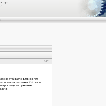
ьютеры.
ы.
я
1451
нее об этой карте. Главное, что
расположены две платы. Оба чипа
деокарта содержит разъемы
карта: