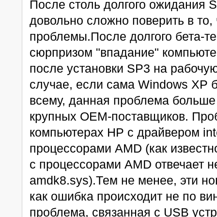
После столь долгого ожидания S
довольно сложно поверить в то, 
проблемы.После долгого бета-т
сюрпризом "впадание" компьюте
после установки SP3 на рабочую
случае, если сама Windows XP 
всему, данная проблема больше 
крупных OEM-поставщиков. Проб
компьютерах HP с драйвером int
процессорами AMD (как известно
с процессорами AMD отвечает н
amdk8.sys).Тем не менее, эти нов
как ошибка происходит не по ви
проблема, связанная с USB уст