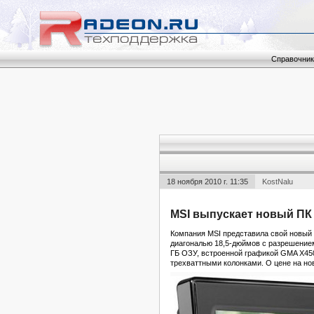
Справочник
18 ноября 2010 г. 11:35
KostNalu
MSI выпускает новый ПК a
Компания MSI представила свой новый 
диагональю 18,5-дюймов с разрешением 
ГБ ОЗУ, встроенной графикой GMA X4500
трехваттными колонками. О цене на но