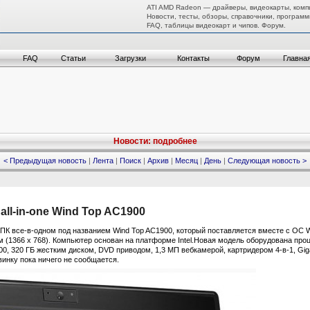
ATI AMD Radeon — драйверы, видеокарты, комп
Новости, тесты, обзоры, справочники, программ
FAQ, таблицы видеокарт и чипов. Форум.
FAQ
Статьи
Загрузки
Контакты
Форум
Главна
Новости: подробнее
< Предыдущая новость
|
Лента
|
Поиск
|
Архив
|
Месяц
|
День
|
Следующая новость >
ll-in-one Wind Top AC1900
ПК все-в-одном под названием Wind Top AC1900, который поставляется вместе с ОС 
(1366 x 768). Компьютер основан на платформе Intel.Новая модель оборудована процес
, 320 ГБ жестким диском, DVD приводом, 1,3 МП вебкамерой, картридером 4-в-1, Gigabi
винку пока ничего не сообщается.