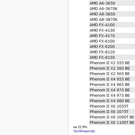
на 22.9%.
TechPowerUp!
.