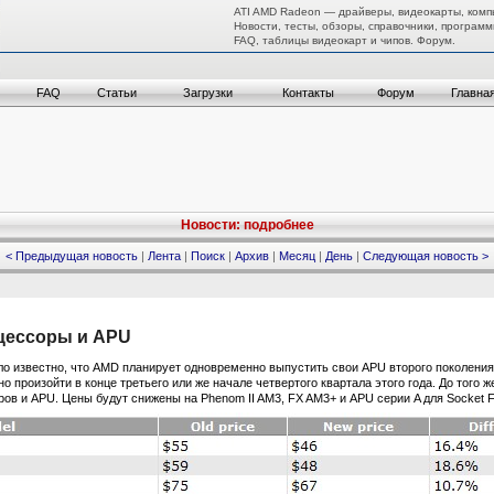
ATI AMD Radeon — драйверы, видеокарты, комп
Новости, тесты, обзоры, справочники, программ
FAQ, таблицы видеокарт и чипов. Форум.
FAQ
Статьи
Загрузки
Контакты
Форум
Главна
Новости: подробнее
< Предыдущая новость
|
Лента
|
Поиск
|
Архив
|
Месяц
|
День
|
Следующая новость >
цессоры и APU
о известно, что AMD планирует одновременно выпустить свои APU второго поколения 
жно произойти в конце третьего или же начале четвертого квартала этого года. До того
ов и APU. Цены будут снижены на Phenom II AM3, FX AM3+ и APU серии A для Socket 