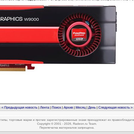
< Предыдущая новость
|
Лента
|
Поиск
|
Архив
|
Месяц
|
День
|
Следующая новость >
типы, торговые марки и прочие зарегистрированные знаки принадлежат их правообладат
Copyright © 2001 - 2026, Radeon.ru Team.
Перепечатка материалов запрещена.