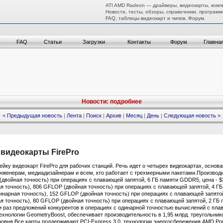
ATI AMD Radeon — драйверы, видеокарты, комп
Новости, тесты, обзоры, справочники, программ
FAQ, таблицы видеокарт и чипов. Форум.
FAQ
Статьи
Загрузки
Контакты
Форум
Главна
Новости: подробнее
< Предыдущая новость
|
Лента
|
Поиск
|
Архив
|
Месяц
|
День
|
Следующая новость >
видеокарты FirePro
ку видеокарт FirePro для рабочих станций. Речь идет о четырех видеокартах, основ
инженерам, медиадизайнерам и всем, кто работает с трехмерными пакетами.Производи
(двойная точность) при операциях с плавающей запятой, 6 ГБ памяти GDDR5, цена - $
ая точность), 806 GFLOP (двойная точность) при операциях с плавающей запятой, 4 Г
динарная точность), 152 GFLOP (двойная точность) при операциях с плавающей запято
ная точность), 80 GFLOP (двойная точность) при операциях с плавающей запятой, 2 Г
и раз предложений конкурентов в операциях с одинарной точностью вычислений с плав
хнологии GeometryBoost, обеспечивает производительность в 1,95 млрд. треугольников
овня.Все карты поддерживают PCI-Express 3.0, технологии энергосбережения AMD Po