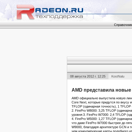
Справочник
08 августа 2012 г. 12:25
KostNalu
AMD представила новые 
AMD официально выпустила новую линей
Core Next, которые придутся по вкусу 
TFLOP (одинарная точность), 1 TFLOP 
2. FirePro W8000: 3,25 TFLOP (одинарн
уровня:3. FirePro W7000: 2,4 TFLOP (о
4. FirePro W5000: 1,27 TFLOP (одинар
что даже FirePro W7000 быстрее до пят
W9000, благодаря архитектуре GCN и те
чем конкурирующие карты подобного ур