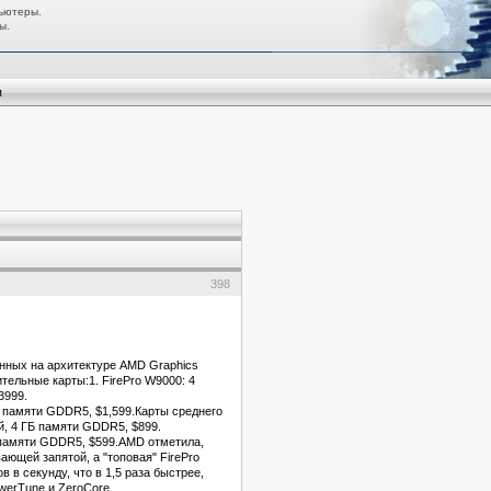
ьютеры.
ы.
я
398
анных на архитектуре AMD Graphics
тельные карты:1. FirePro W9000: 4
3999.
Б памяти GDDR5, $1,599.Карты среднего
й, 4 ГБ памяти GDDR5, $899.
Б памяти GDDR5, $599.AMD отметила,
ающей запятой, а "топовая" FirePro
 в секунду, что в 1,5 раза быстрее,
werTune и ZeroCore.