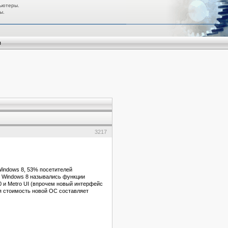
ьютеры.
ы.
я
3217
Windows 8, 53% посетителей
к Windows 8 назывались функции
0 и Metro UI (впрочем новый интерфейс
ая стоимость новой ОС составляет