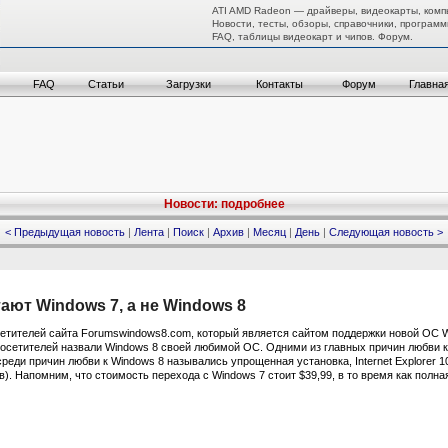
ATI AMD Radeon — драйверы, видеокарты, комп
Новости, тесты, обзоры, справочники, программ
FAQ, таблицы видеокарт и чипов. Форум.
FAQ
Статьи
Загрузки
Контакты
Форум
Главна
Новости: подробнее
< Предыдущая новость
|
Лента
|
Поиск
|
Архив
|
Месяц
|
День
|
Следующая новость >
ют Windows 7, а не Windows 8
осетителей сайта Forumswindows8.com, который является сайтом поддержки новой ОС 
осетителей назвали Windows 8 своей любимой ОС. Одними из главных причин любви 
реди причин любви к Windows 8 назывались упрощенная установка, Internet Explorer 1
. Напомним, что стоимость перехода с Windows 7 стоит $39,99, в то время как полн