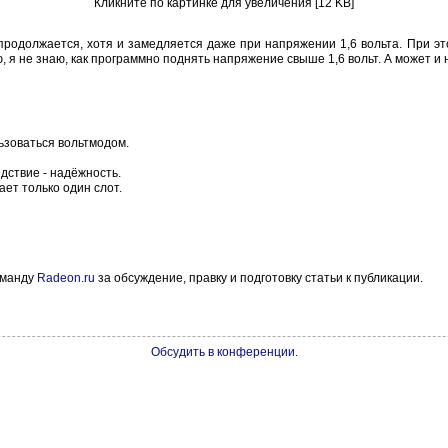
Кликните по картинке для увеличения [12 KB]
продолжается, хотя и замедляется даже при напряжении 1,6 вольта. При э
ю, я не знаю, как программно поднять напряжение свыше 1,6 вольт. А может 
зоваться вольтмодом.
дствие - надёжность.
ает только один слот.
оманду
Radeon.ru
за обсуждение, правку и подготовку статьи к публикации.
Обсудить в конференции
.