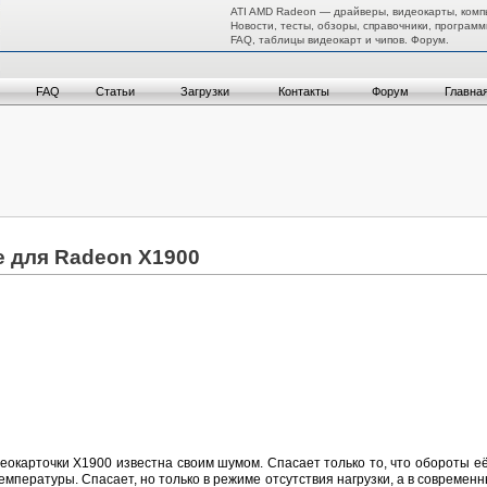
ATI AMD Radeon — драйверы, видеокарты, комп
Новости, тесты, обзоры, справочники, программ
FAQ, таблицы видеокарт и чипов. Форум.
FAQ
Статьи
Загрузки
Контакты
Форум
Главна
 для Radeon X1900
окарточки X1900 известна своим шумом. Спасает только то, что обороты е
емпературы. Спасает, но только в режиме отсутствия нагрузки, а в современных