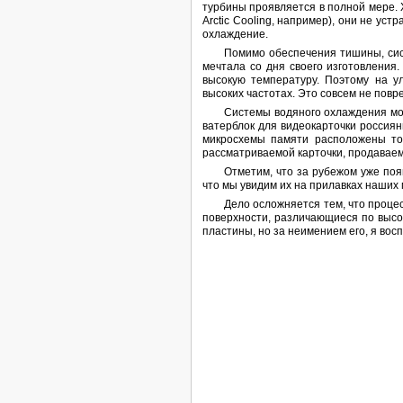
турбины проявляется в полной мере. 
Arctic Cooling, например), они не ус
охлаждение.
Помимо обеспечения тишины, сис
мечтала со дня своего изготовления
высокую температуру. Поэтому на у
высоких частотах. Это совсем не пов
Системы водяного охлаждения мог
ватерблок для видеокарточки россиян
микросхемы памяти расположены то
рассматриваемой карточки, продаваем
Отметим, что за рубежом уже по
что мы увидим их на прилавках наших 
Дело осложняется тем, что процес
поверхности, различающиеся по высот
пластины, но за неимением его, я вос