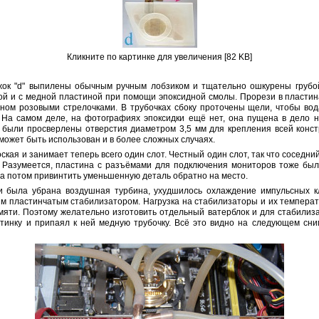
Кликните по картинке для увеличения [82 KB]
 кружок "d" выпилены обычным ручным лобзиком и тщательно ошкурены гру
бой и с медной пластиной при помощи эпоксидной смолы. Прорези в пластин
ном розовыми стрелочками. В трубочках сбоку проточены щели, чтобы вода 
 На самом деле, на фотографиях эпоксидки ещё нет, она пущена в дело 
 были просверлены отверстия диаметром 3,5 мм для крепления всей констр
может быть использован и в более сложных случаях.
ская и занимает теперь всего один слот. Честный один слот, так что соседн
. Разумеется, пластина с разъёмами для подключения мониторов тоже был
, а потом привинтить уменьшенную деталь обратно на место.
чки была убрана воздушная турбина, ухудшилось охлаждение импульсных 
м пластинчатым стабилизатором. Нагрузка на стабилизаторы и их температ
мяти. Поэтому желательно изготовить отдельный ватерблок и для стабилиз
тинку и припаял к ней медную трубочку. Всё это видно на следующем сни