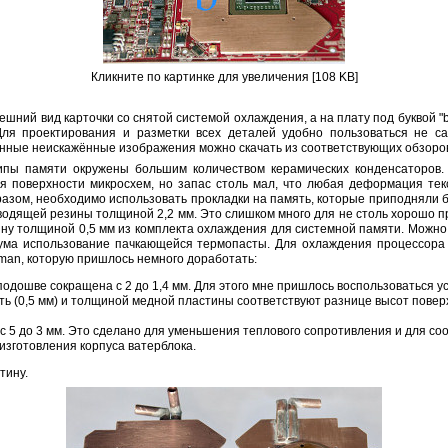
Кликните по картинке для увеличения [108 KB]
нешний вид карточки со снятой системой охлаждения, а на плату под буквой "
я проектирования и разметки всех деталей удобно пользоваться не са
енные неискажённые изображения можно скачать из соответствующих обзоро
ипы памяти окружены большим количеством керамических конденсаторов. 
я поверхности микросхем, но запас столь мал, что любая деформация те
разом, необходимо использовать прокладки на память, которые приподняли 
водящей резины толщиной 2,2 мм. Это слишком много для не столь хорошо п
у толщиной 0,5 мм из комплекта охлаждения для системной памяти. Можно 
мума использование пачкающейся термопасты. Для охлаждения процессора
man, которую пришлось немного доработать:
подошве сокращена с 2 до 1,4 мм. Для этого мне пришлось воспользоваться у
ть (0,5 мм) и толщиной медной пластины соответствуют разнице высот поверх
 5 до 3 мм. Это сделано для уменьшения теплового сопротивления и для со
изготовления корпуса ватерблока.
тину.