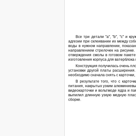
Все три детали "a", "b", "с" и
адгезии при склеивании их между со
воды в нужном направлении, показан
направлением стрелочек на рисунке.
отверждения смолы в готовом пакете
изготовления корпуса для ватерблока 
Конструкция получилась очень пло
установки другой платы расширения
необходимо сначала снять с карточки
В результате того, что с карто
питания, накрытых узким алюминиевы
видеокарточки и вольтмоде ядра и па
выпилил длинную узкую медную плас
сборке.