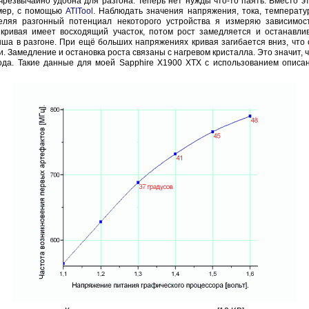
резвычайно удобна для разгона. Теперь нет нужды что-то паять. Вместо э
имер, с помощью
ATITool
. Наблюдать значения напряжения, тока, температ
еляя разгонный потенциал некоторого устройства я измеряю зависимос
кривая имеет восходящий участок, потом рост замедляется и останавлива
ша в разгоне. При ещё больших напряжениях кривая загибается вниз, что
. Замедление и остановка роста связаны с нагревом кристалла. Это значит, 
ода. Такие данные для моей Sapphire X1900 XTX с использованием описа