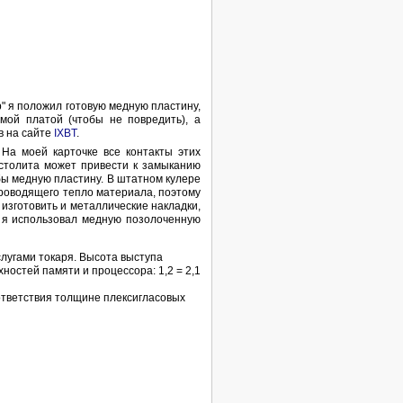
b" я положил готовую медную пластину,
мой платой (чтобы не повредить), а
в на сайте
IXBT
.
На моей карточке все контакты этих
кстолита может привести к замыканию
бы медную пластину. В штатном кулере
роводящего тепло материала, поэтому
изготовить и металлические накладки,
 я использовал медную позолоченную
слугами токаря. Высота выступа
ностей памяти и процессора: 1,2 = 2,1
ответствия толщине плексигласовых