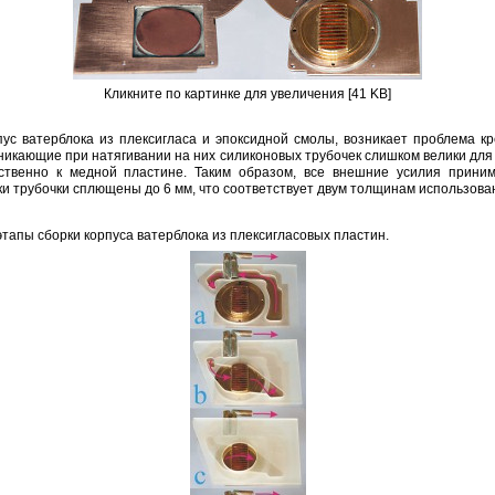
Кликните по картинке для увеличения [41 KB]
рпус ватерблока из плексигласа и эпоксидной смолы, возникает проблема к
озникающие при натягивании на них силиконовых трубочек слишком велики для
ственно к медной пластине. Таким образом, все внешние усилия прини
и трубочки сплющены до 6 мм, что соответствует двум толщинам использован
тапы сборки корпуса ватерблока из плексигласовых пластин.