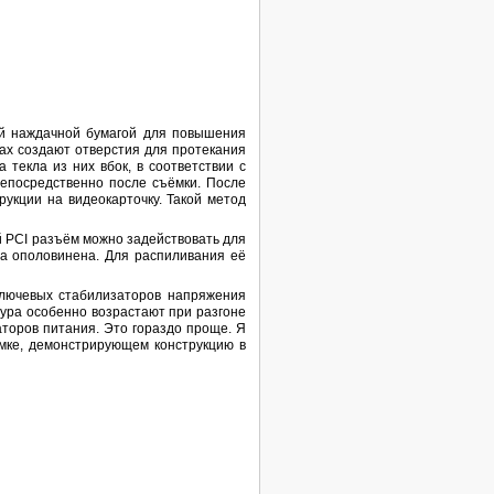
бой наждачной бумагой для повышения
ах создают отверстия для протекания
текла из них вбок, в соответствии с
непосредственно после съёмки. После
укции на видеокарточку. Такой метод
ий PCI разъём можно задействовать для
а ополовинена. Для распиливания её
ключевых стабилизаторов напряжения
ура особенно возрастают при разгоне
аторов питания. Это гораздо проще. Я
мке, демонстрирующем конструкцию в