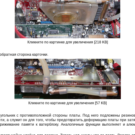
Кликните по картинке для увеличения [218 KB]
обратная сторона карточки.
Кликните по картинке для увеличения [57 KB]
 угольник с противоположной стороны платы. Под него подложены резино
ти, а служит он для того, чтобы предотвратить деформацию платы при зат
прижимание памяти к ватерблоку. Аналогичные функции выполняет и алю