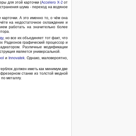
ры для этой карточки (
Accelero X-2
от
 устранения шума - переход на водяное
арточки. А это именно то, о чём она
счёте на недостаточное охлаждение и
сием работать на значительно более
итора.
ду
, но все их объединяет тот факт, что
лях Радеонов графический процессор и
радиатором. Различные модификации
струкция является универсальной.
ol
и
Innovatek
. Однако, маловероятно,
терблок должен иметь как минимум две
а фрезерном станке из толстой медной
 по металлу.