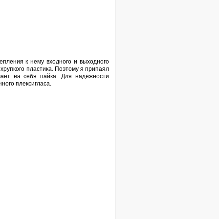
репления к нему входного и выходного
 хрупкого пластика. Поэтому я припаял
мает на себя пайка. Для надёжности
ного плексигласа.