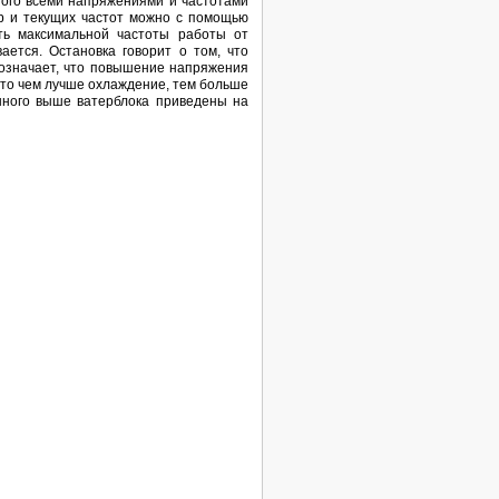
того всеми напряжениями и частотами
ур и текущих частот можно с помощью
ть максимальной частоты работы от
ется. Остановка говорит о том, что
 означает, что повышение напряжения
что чем лучше охлаждение, тем больше
нного выше ватерблока приведены на