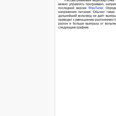
Рассматриваемая видеокарточка ч
можно управлять программно, напр
последней версии
RivaTuner
. Опред
напряжения питания. Обычно такая 
дальнейший вольтмод не даёт выигры
приводит к уменьшению разгоняемости
разгон и больше выигрыш от вольтм
следующем графике: