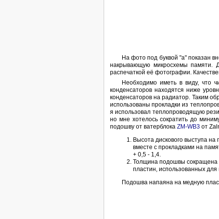
На фото под буквой "a" показан в
накрывающую микросхемы памяти. Дл
распечаткой её фотографии. Качеств
Необходимо иметь в виду, что ч
конденсаторов находятся ниже уровн
конденсаторов на радиатор. Таким об
использованы прокладки из теплопро
я использовал теплопроводящую резин
но мне хотелось сократить до мини
подошву от ватерблока
ZM-WB3
от Zal
Высота дискового выступа на 
вместе с прокладками на памя
+ 0,5 - 1,4.
Толщина подошвы сокращена с
пластин, использованных для 
Подошва напаяна на медную плас