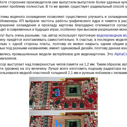
Хотя сторонние производители уже выпустили выпустили более удачные куле
траняют проблему полностью. В то же время, существует радикальный способ
темы водяного охлаждения позволяют существенно улучшить и охлаждение к
. Инженеры ATI выбрали частоты работы графического ядра и памяти в ра
лучшение охлаждения и прохладу карточка благодарно откликается согла
редит в современных и будущих играх, особенно при высоком разрешении мон
ут быть очень разными, так, автор использует проточную
водопроводную во
ину придётся изготавливать самостоятельно. К счастью, в последних моде
лько с одной стороны платы, поэтому их можно накрыть одним общим 
ые под разными названиями, имеют одинаковый дизайн, поэтому данная кон
явились промышленные модели ватерблоков для видеокарточек. Это
AlphaCo
магазинов.
сор выступает над поверхностью чипов памяти на 1,2 мм. Таким образом, ва
е (уровню) на эту величину. Лучше всего изготовить подошву радиатора н
пользовался медной пластиной толщиной 2,1 мм и ручным лобзиком с пилками