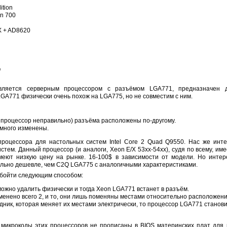
ition
n 700
 + AD8620
д
является серверным процессором с разъёмом LGA771, предназначен 
A771 физически очень похож на LGA775, но не совместим с ним.
 процессор неправильно) разъёма расположены по-другому.
много изменены.
роцессора для настольных систем Intel Core 2 Quad Q9550. Нас же инте
стем. Данный процессор (и аналоги, Xeon E/X 53xx-54xx), судя по всему, им
меют низкую цену на рынке. 16-100$ в зависимости от модели. Но инте
ельно дешевле, чем C2Q LGA775 c аналогичными характеристиками.
бойти следующим способом:
ожно удалить физически и тогда Xeon LGA771 встанет в разъём.
менено всего 2, и то, они лишь поменяны местами относительно расположени
ник, которая меняет их местами электрически, то процессор LGA771 станови
о микрокоды этих процессоров не прописаны в BIOS материнских плат для 