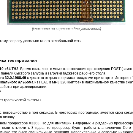
[кликните по картинке для увеличения]
ому вопросу довольно много в глобальной сети.
ика тестирования
10 x64 TH2
. Время считалось с момента окончания прохождения POST (самот
 панели быстрого запуска и загрузки гаджетов рабочего стола.
a 32.0.1968.49
с десятью открывающимися вкладками при старте. Интернет 1
ыкального альбома
из FLAC в MP3 320 кбит/сек в максимальном качестве сжа
 работы при архивировании.
а.
т графической системы.
с погрешностью в пол секунды. В некоторых программах имеется свой секунд
а основу.
рном процессоре X3363. Но для имитации 1-ядерных и 2-ядерных процессор
, если отключить 3 ядра, то процессор будет работать аналогично Core 
 Однако это были специфичные решения, непопулярные и довольно низкоча