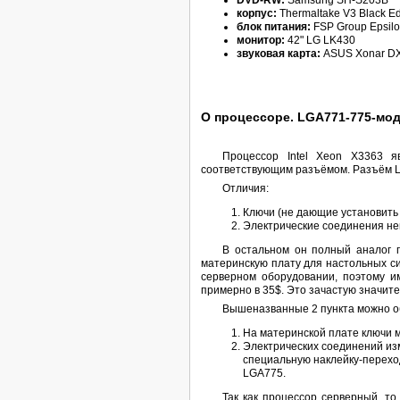
DVD-RW:
Samsung SH-S203B
корпус:
Thermaltake V3 Black Ed
блок питания:
FSP Group Epsilo
монитор:
42" LG LK430
звуковая карта:
ASUS Xonar DX
О процессоре. LGA771-775-мо
Процессор Intel Xeon X3363 
соответствующим разъёмом. Разъём LG
Отличия:
Ключи (не дающие установить
Электрические соединения не
В остальном он полный аналог п
материнскую плату для настольных си
серверном оборудовании, поэтому и
примерно в 35$. Это зачастую значит
Вышеназванные 2 пункта можно о
На материнской плате ключи м
Электрических соединений из
специальную наклейку-переход
LGA775.
Так как процессор серверный, т