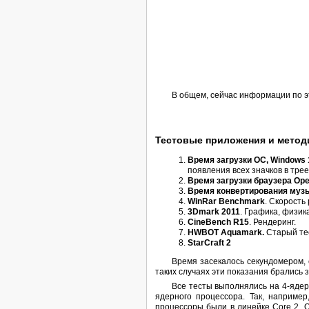
В общем, сейчас информации по эт
Тестовые приложения и метод
Время загрузки ОС, Windows 
появления всех значков в трее
Время загрузки браузера Oper
Время конвертирования муз
WinRar Benchmark
. Скорость
3Dmark 2011
. Графика, физик
CineBench R15
. Рендеринг.
HWBOT Aquamark.
Старый тес
StarCraft 2
Время засекалось секундомером, 
таких случаях эти показания брались з
Все тесты выполнялись на 4-яде
ядерного процессора. Так, например
процессоры были в линейке Core 2.