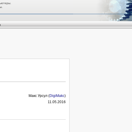
ьютеры.
ы.
я
Макс Урсул (
DigiMakc
)
11.05.2016