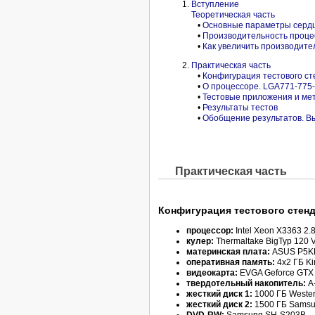
Вступление
Теоретическая часть
•
Основные параметры серд
•
Производительность проце
•
Как увеличить производите
Практическая часть
•
Конфигурация тестового ст
•
О процессоре. LGA771-775
•
Тестовые приложения и ме
•
Результаты тестов
•
Обобщение результатов. В
Практическая часть
Конфигурация тестового стен
процессор:
Intel Xeon X3363 2.
кулер:
Thermaltake BigTyp 120 
материнская плата:
ASUS P5K
оперативная память:
4х2 ГБ K
видеокарта:
EVGA Geforce GTX 
твердотельный накопитель:
A-
жесткий диск 1:
1000 ГБ Weste
жесткий диск 2:
1500 ГБ Sams