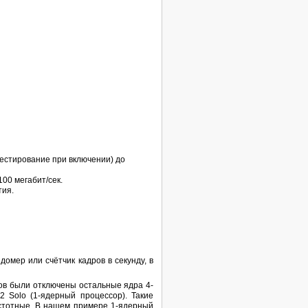
естирование при включении) до
00 мегабит/сек.
тия.
омер или счётчик кадров в секунду, в
ов были отключены остальные ядра 4-
2 Solo (1-ядерный процессор). Такие
стотные. В нашем примере 1-ядерный