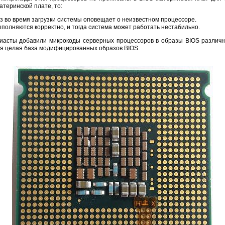
теринской плате, то:
з во время загрузки системы оповещает о неизвестном процессоре.
полняются корректно, и тогда система может работать нестабильно.
иасты добавили микрокоды серверных процессоров в образы BIOS различн
ся целая база модифицированных образов BIOS.