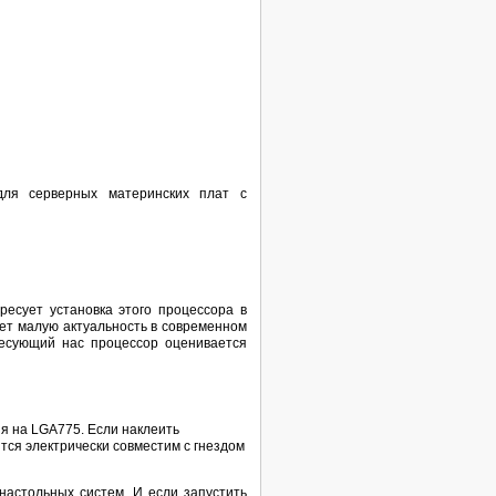
для серверных материнских плат с
ресует установка этого процессора в
еет малую актуальность в современном
ресующий нас процессор оценивается
я на LGA775. Если наклеить
тся электрически совместим с гнездом
настольных систем. И если запустить