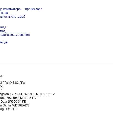
ца компьютера — процессора
ссора
льность системы?
енда
-мод
тодика тестирования
ыводы
да
83 ГГц @ 3.82 ГГц
VX
R
ingston KVR800D2N6 900 МГц 5-5-5-12
580 797/4052 МГц 1.5 ГБ
Data SP900 64 ГБ
rn Digital WD10EADS
ung HD154UI