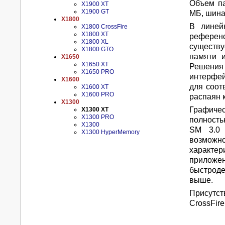
Объем па
X1900 XT
X1900 GT
МБ, шина
X1800
В линей
X1800 CrossFire
X1800 XT
рефере
X1800 XL
существ
X1800 GTO
памяти 
X1650
X1650 XT
Решения
X1650 PRO
интерфей
X1600
для соот
X1600 XT
X1600 PRO
распаян 
X1300
Графиче
X1300 XT
X1300 PRO
полност
X1300
SM 3.0 
X1300 HyperMemory
возможн
характер
приложе
быстроде
выше.
Присутст
CrossFire