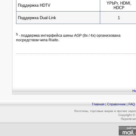
YPbPr, HDMI,
Поддержка HDTV
HDCP
Поддержка Dual-Link
1
1
- поддержка интерфейса шины AGP (8x / 4x) организована
посредством чипа Rialto.
На
Главная
|
Справочник
|
FAQ
Логотипы, торговые марки и прочие зар
Copyright ©
Перепеча