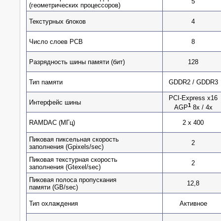
5
(геометрических процессоров)
Текстурных блоков
4
Число слоев PCB
8
Разрядность шины памяти (бит)
128
Тип памяти
GDDR2 / GDDR3
PCI-Express x16
Интерфейс шины
1
AGP
8x / 4x
RAMDAC (МГц)
2 x 400
Пиковая пиксельная скорость
2
заполнения (Gpixels/sec)
Пиковая текстурная скорость
2
заполнения (Gtexel/sec)
Пиковая полоса пропускания
12,8
памяти (GB/sec)
Тип охлаждения
Активное