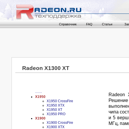
Справочник
FAQ
Статьи
За
Radeon X1300 XT
······
Radeon X
X1950
Решение
X1950 CrossFire
X1950 XTX
выполнен
X1950 XT
чипа сос
X1950 PRO
и 5 верш
X1900
X1900 CrossFire
МГц, памя
X1900 XTX