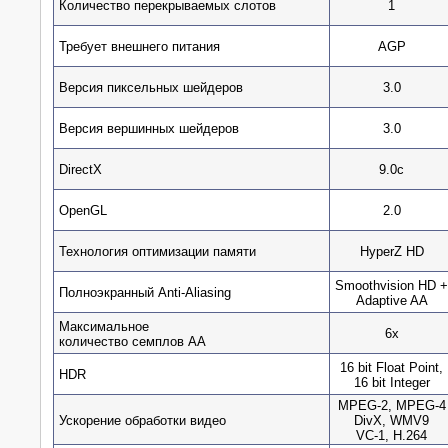
Количество перекрываемых слотов
1
Требует внешнего питания
AGP
Версия пиксельных шейдеров
3.0
Версия вершинных шейдеров
3.0
DirectX
9.0c
OpenGL
2.0
Технология оптимизации памяти
HyperZ HD
Smoothvision HD +
Полноэкранный Anti-Aliasing
Adaptive AA
Максимальное
6х
количество семплов АА
16 bit Float Point
,
HDR
16 bit Integer
MPEG-2, MPEG-4
Ускорение обработки видео
DivX, WMV9
VC-1, H.264