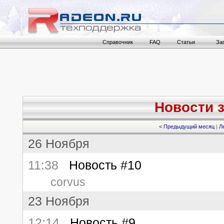
Справочник
FAQ
Статьи
За
Новости з
< Предыдущий месяц
|
Л
26 Ноября
11:38
Новость #10
corvus
23 Ноября
12:14
Новость #9