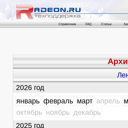
Справочник
FAQ
Статьи
За
Архи
Ле
2026 год
январь
февраль
март
апрель
м
октябрь
ноябрь
декабрь
2025 год