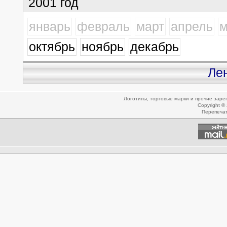
2001 год
январь
февраль
март
апрель
м
октябрь
ноябрь
декабрь
Ле
Логотипы, торговые марки и прочие зар
Copyright ©
Перепеча