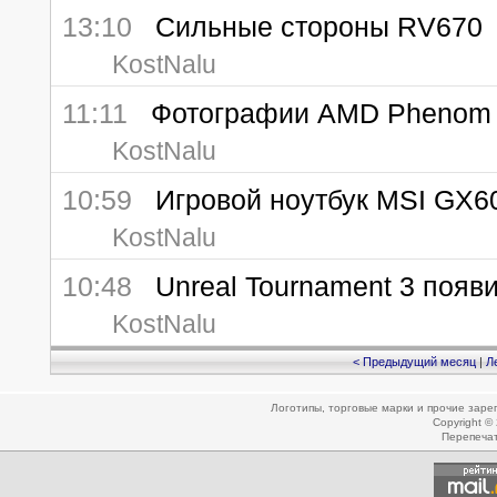
13:10
Сильные стороны RV670
KostNalu
11:11
Фотографии AMD Phenom 
KostNalu
10:59
Игровой ноутбук MSI GX600
KostNalu
10:48
Unreal Tournament 3 появи
KostNalu
< Предыдущий месяц
|
Л
Логотипы, торговые марки и прочие зар
Copyright ©
Перепеча