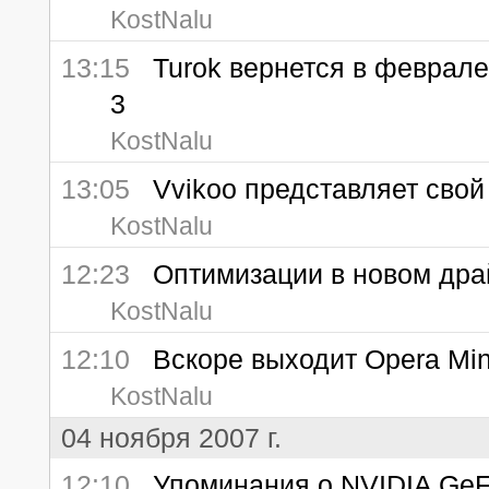
KostNalu
13:15
Turok вернется в феврале 
3
KostNalu
13:05
Vvikoo представляет свой
KostNalu
12:23
Оптимизации в новом драй
KostNalu
12:10
Вскоре выходит Opera Min
KostNalu
04 ноября 2007 г.
12:10
Упоминания о NVIDIA GeF