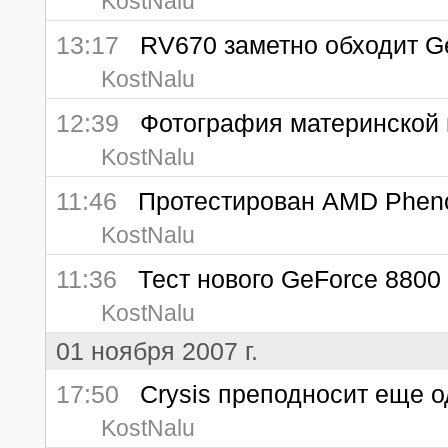
KostNalu
13:17
RV670 заметно обходит Ge
KostNalu
12:39
Фотография материнской п
KostNalu
11:46
Протестирован AMD Phen
KostNalu
11:36
Тест нового GeForce 8800 
KostNalu
01 ноября 2007 г.
17:50
Crysis преподносит еще о
KostNalu