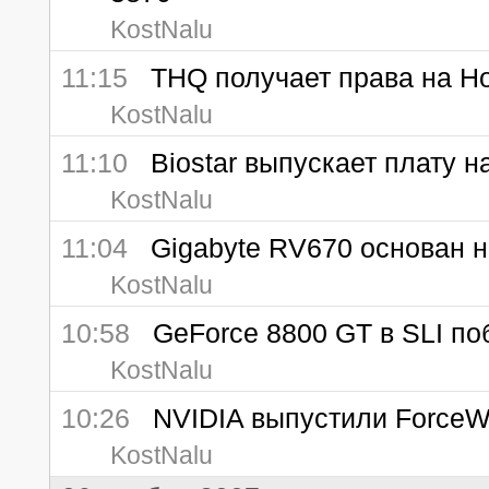
KostNalu
11:15
THQ получает права на H
KostNalu
11:10
Biostar выпускает плату н
KostNalu
11:04
Gigabyte RV670 основан н
KostNalu
10:58
GeForce 8800 GT в SLI по
KostNalu
10:26
NVIDIA выпустили ForceW
KostNalu