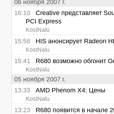
06 ноября 2007 г.
16:10
Creative представляет Soun
PCI Express
KostNalu
15:58
HIS анонсирует Radeon H
KostNalu
15:41
R680 возможно обгонит GeF
KostNalu
05 ноября 2007 г.
13:33
AMD Phenom X4: Цены
KostNalu
13:23
R680 появится в начале 2