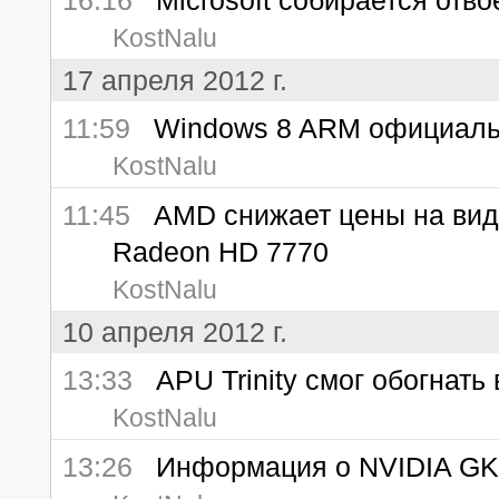
16:16
Microsoft собирается отвое
KostNalu
17 апреля 2012 г.
11:59
Windows 8 ARM официальн
KostNalu
11:45
AMD снижает цены на виде
Radeon HD 7770
KostNalu
10 апреля 2012 г.
13:33
APU Trinity смог обогнать 
KostNalu
13:26
Информация о NVIDIA GK