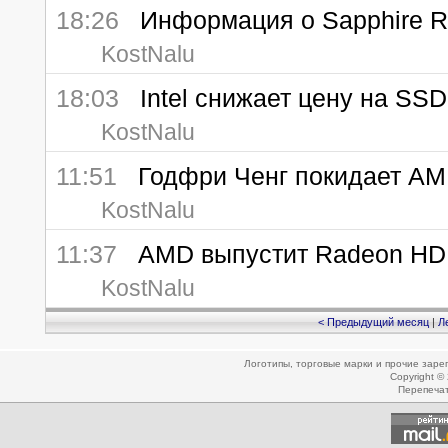
18:26
Информация о Sapphire Ra
KostNalu
18:03
Intel снижает цену на SSD
KostNalu
11:51
Годфри Ченг покидает A
KostNalu
11:37
AMD выпустит Radeon HD 
KostNalu
< Предыдущий месяц
|
Л
Логотипы, торговые марки и прочие зар
Copyright ©
Перепеча