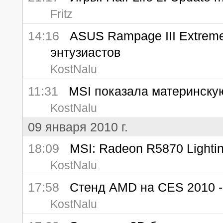
Fritz
14:16
ASUS Rampage III Extreme
энтузиастов
KostNalu
11:31
MSI показала материнскую
KostNalu
09 января 2010 г.
18:09
MSI: Radeon R5870 Lightin
KostNalu
17:58
Стенд AMD на CES 2010 - п
KostNalu