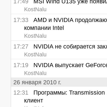
17:49
MSI Wind U135 уже появи
KostNalu
17:33
AMD и NVIDIA продолжают 
компании Intel
KostNalu
17:27
NVIDIA не собирается зак
KostNalu
17:19
NVIDIA выпускает GeForce 
KostNalu
26 января 2010 г.
12:31
Программы: Transmission 1.
клиент