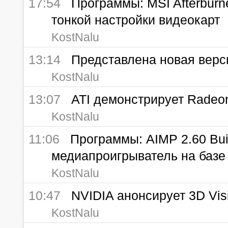
17:54
Программы: MSI Afterburner
тонкой настройки видеокарт
KostNalu
13:14
Представлена новая верси
KostNalu
13:07
ATI демонстрирует Radeo
KostNalu
11:06
Программы: AIMP 2.60 Buil
медиапроигрыватель на баз
KostNalu
10:47
NVIDIA анонсирует 3D Visi
KostNalu