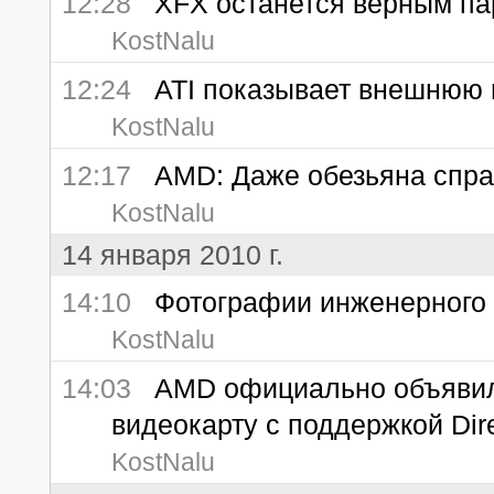
12:28
XFX останется верным па
KostNalu
12:24
ATI показывает внешнюю ви
KostNalu
12:17
AMD: Даже обезьяна справ
KostNalu
14 января 2010 г.
14:10
Фотографии инженерного о
KostNalu
14:03
AMD официально объявила
видеокарту с поддержкой Dir
KostNalu