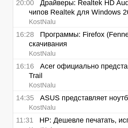
20:00
Драйверы: Realtek HD Audio
чипов Realtek для Windows 20
KostNalu
16:28
Программы: Firefox (Fenn
скачивания
KostNalu
16:16
Acer официально представл
Trail
KostNalu
14:35
ASUS представляет ноутбук
KostNalu
11:31
HP: Дешевле печатать, ис