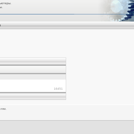
ьютеры.
ы.
я
16451
елям.