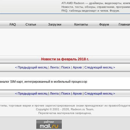
ATI AMD Radeon — драйверы, видеокарты, комп
Новости, тесты, обзоры, справочники, программ
FAQ, таблицы видеокарт и чипов. Форум.
FAQ
Статьи
Загрузки
Контакты
Форум
Главна
Новости за февраль 2018 г.
< Предыдущий месяц
|
Лента
|
Поиск
|
Архив
|
Следующий месяц >
налог SIM карт, интегрированный в мобильный процессор
< Предыдущий месяц
|
Лента
|
Поиск
|
Архив
|
Следующий месяц >
типы, торговые марки и прочие зарегистрированные знаки принадлежат их правообладат
Copyright © 2001 - 2026, Radeon.ru Team.
Перепечатка материалов запрещена.