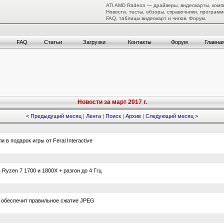
ATI AMD Radeon — драйверы, видеокарты, комп
Новости, тесты, обзоры, справочники, программ
FAQ, таблицы видеокарт и чипов. Форум.
FAQ
Статьи
Загрузки
Контакты
Форум
Главна
Новости за март 2017 г.
< Предыдущий месяц
|
Лента
|
Поиск
|
Архив
|
Следующий месяц >
в подарок игры от Feral Interactive
yzen 7 1700 и 1800X + разгон до 4 Ггц
e обеспечит правильное сжатие JPEG