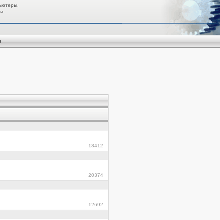
ьютеры.
ы.
я
18412
20374
12692