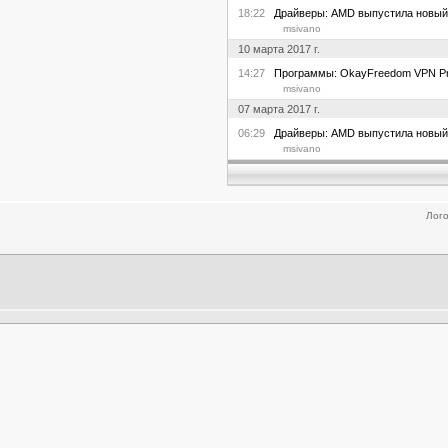
18:22
Драйверы: AMD выпустила новый др
msivano
10 марта 2017 г.
14:27
Программы: OkayFreedom VPN Prem
msivano
07 марта 2017 г.
06:29
Драйверы: AMD выпустила новый др
msivano
Лого