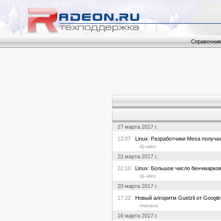
Справочник
27 марта 2017 г.
12:07
Linux: Разработчики Mesa получили 
dj--alex
22 марта 2017 г.
22:10
Linux: Большое число бенчмарков R
dj--alex
20 марта 2017 г.
17:22
Новый алгоритм Guetzli от Googl
msivano
16 марта 2017 г.