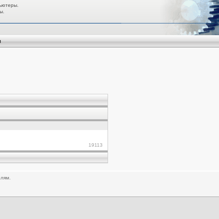
ьютеры.
ы.
я
19113
елям.