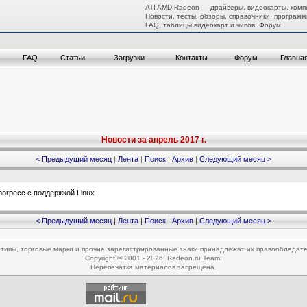
ATI AMD Radeon — драйверы, видеокарты, комп
Новости, тесты, обзоры, справочники, программ
FAQ, таблицы видеокарт и чипов. Форум.
FAQ
Статьи
Загрузки
Контакты
Форум
Главна
Новости за апрель 2017 г.
< Предыдущий месяц
|
Лента
|
Поиск
|
Архив
|
Следующий месяц >
рогресс с поддержкой Linux
< Предыдущий месяц
|
Лента
|
Поиск
|
Архив
|
Следующий месяц >
типы, торговые марки и прочие зарегистрированные знаки принадлежат их правообладат
Copyright © 2001 - 2026, Radeon.ru Team.
Перепечатка материалов запрещена.