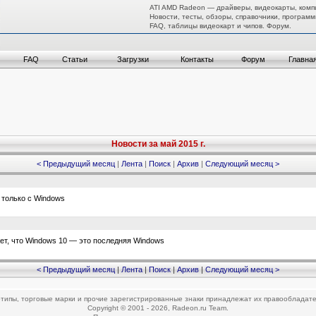
ATI AMD Radeon — драйверы, видеокарты, комп
Новости, тесты, обзоры, справочники, программ
FAQ, таблицы видеокарт и чипов. Форум.
FAQ
Статьи
Загрузки
Контакты
Форум
Главна
Новости за май 2015 г.
< Предыдущий месяц
|
Лента
|
Поиск
|
Архив
|
Следующий месяц >
 только с Windows
т, что Windows 10 — это последняя Windows
< Предыдущий месяц
|
Лента
|
Поиск
|
Архив
|
Следующий месяц >
типы, торговые марки и прочие зарегистрированные знаки принадлежат их правообладат
Copyright © 2001 - 2026, Radeon.ru Team.