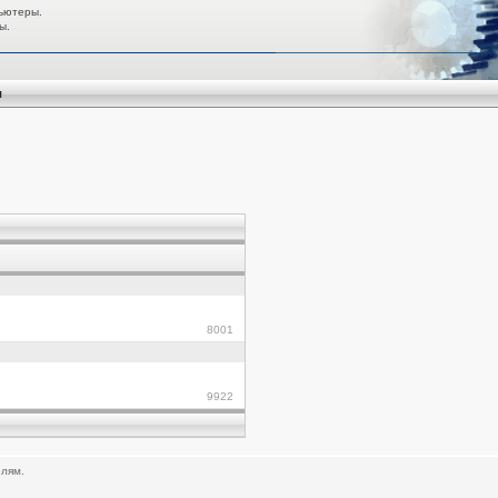
ьютеры.
ы.
я
8001
9922
елям.