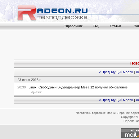
Справочник
FAQ
Статьи
За
Ново
< Предыдущий месяц
|
Л
23 июня 2016 г.
20:30
Linux: Свободный Видеодрайвер Mesa 12 получил обновление
dj--alex
< Предыдущий месяц
|
Л
Логотипы, торговые марки и прочие зар
Copyright ©
Перепеча